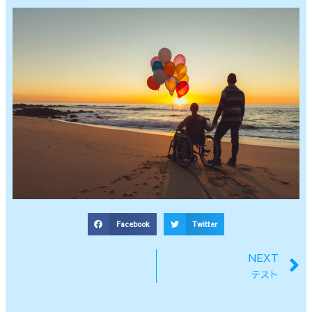
Facebook
Twitter
N
NEXT
テスト