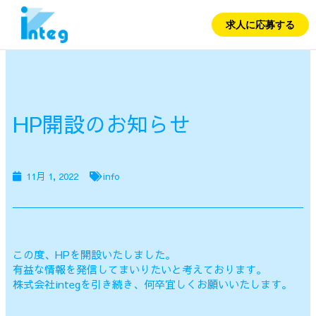
内
容
求人に応募する
を
ス
キ
ッ
プ
HP開設のお知らせ
11月 1, 2022
info
この度、HPを開設いたしました。
有益な情報を発信してまいりたいと考えております。
株式会社integを引き続き、何卒宜しくお願いいたします。